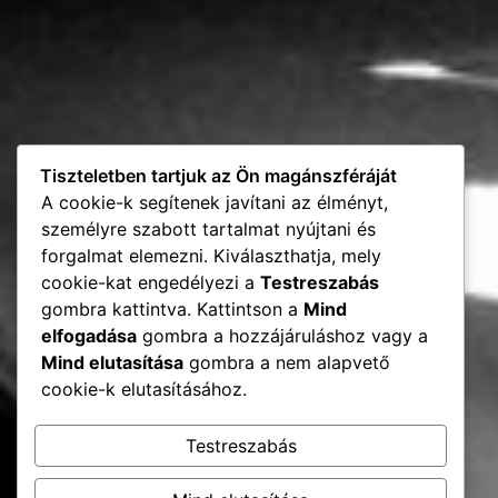
Tiszteletben tartjuk az Ön magánszféráját
A cookie-k segítenek javítani az élményt,
személyre szabott tartalmat nyújtani és
forgalmat elemezni. Kiválaszthatja, mely
cookie-kat engedélyezi a
Testreszabás
gombra kattintva. Kattintson a
Mind
elfogadása
gombra a hozzájáruláshoz vagy a
Mind elutasítása
gombra a nem alapvető
cookie-k elutasításához.
Testreszabás